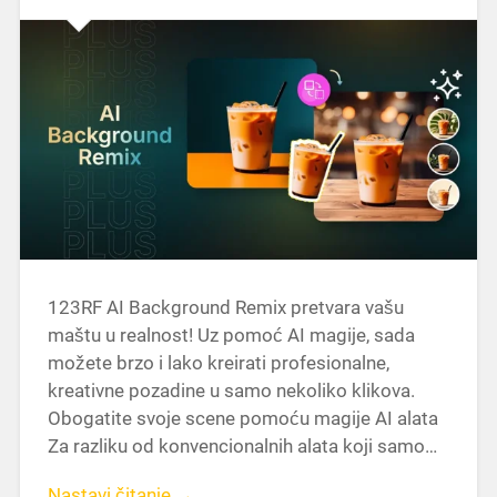
123RF AI Background Remix pretvara vašu
maštu u realnost! Uz pomoć AI magije, sada
možete brzo i lako kreirati profesionalne,
kreativne pozadine u samo nekoliko klikova.
Obogatite svoje scene pomoću magije AI alata
Za razliku od konvencionalnih alata koji samo…
Nastavi čitanje →