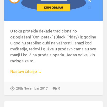
U toku protekle dekade tradicionalno
ozloglašeni “Crni petak” (Black Friday) iz godine
u godinu stabilno gubi na važnosti i snazi kod
mušterija, redovi i gužve u prodavnicama su sve
manji i količina prodaja opada. Jedan od velikih
razloga za to…
Nastavi čitanje →
28th Novembar 2017
0