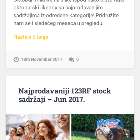
oktobarski likebox sa najprodavanijim
sadržajima iz određene kategorije! Pridružite
nam se i sledećeg meseca u pregledu…
Nastavi čitanje →
18th Novembar 2017
0
Najprodavaniji 123RF stock
sadržaji – Jun 2017.