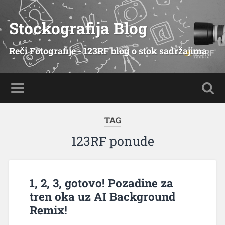
Stockografija Blog
Reči Fotografije - 123RF blog o stok sadržajima
TAG
123RF ponude
1, 2, 3, gotovo! Pozadine za
tren oka uz AI Background
Remix!