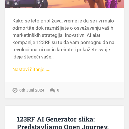
Kako se leto približava, vreme je da se i vi malo
odmortite dok razmišljate o osvežavanju vaših
marketinških strategija. Inovativni AI alati
kompanije 123RF su tu da vam pomognu da na
revolucionarni način kreirate i prikažete svoje
ideje štedeći vaše…
Nastavi čitanje →
6th Juni 2024
0
123RF AI Generator slika:
Predstavljamo Open Journey,