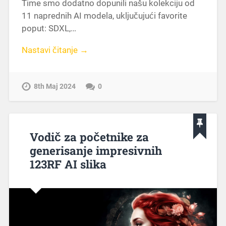
Time smo dodatno dopunili našu kolekciju od
11 naprednih AI modela, uključujući favorite
poput: SDXL,…
Nastavi čitanje →
8th Maj 2024
0
Vodič za početnike za
generisanje impresivnih
123RF AI slika