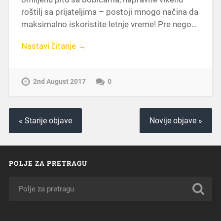
roštilj sa prijateljima – postoji mnogo načina da
maksimalno iskoristite letnje vreme! Pre nego…
Nastavi čitanje →
2nd August 2017
0
« Starije objave
Novije objave »
POLJE ZA PRETRAGU