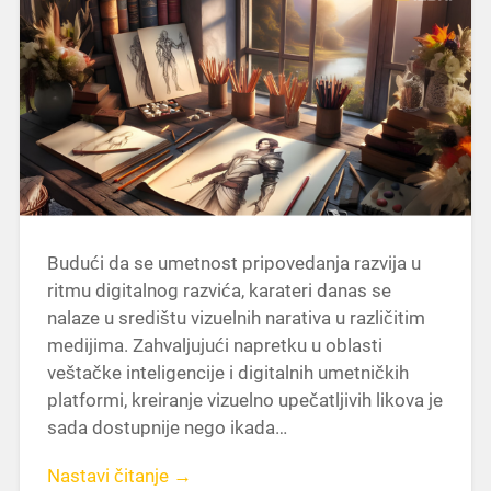
Budući da se umetnost pripovedanja razvija u
ritmu digitalnog razvića, karateri danas se
nalaze u središtu vizuelnih narativa u različitim
medijima. Zahvaljujući napretku u oblasti
veštačke inteligencije i digitalnih umetničkih
platformi, kreiranje vizuelno upečatljivih likova je
sada dostupnije nego ikada…
Nastavi čitanje →