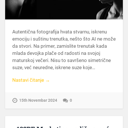
Autentična fotografija hvata stvarnu, iskrenu
emociju i suštinu trenutka, nešto što AI ne može
da stvori. Na primer, zamislite trenutak kada
mlada devojka plače od radosti na svojoj
maturskoj večeri. Nisu to savršeno simetrične
suze, već neuredne, iskrene suze koje…
Nastavi čitanje →
15th Novembar 2024
0