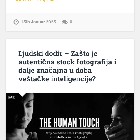
15th Januar 2025
0
Ljudski dodir – Zašto je
autentična stock fotografija i
dalje značajna u doba
veštačke inteligencije?