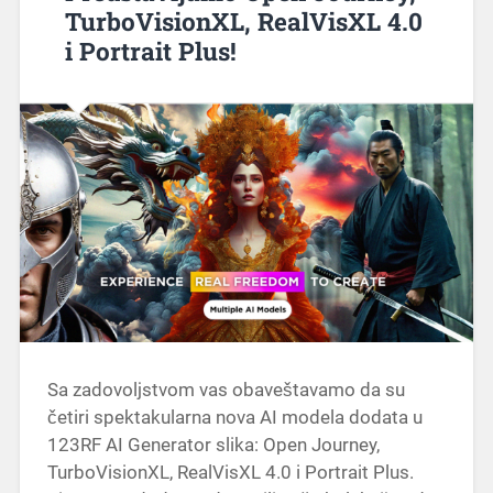
TurboVisionXL, RealVisXL 4.0
i Portrait Plus!
Sa zadovoljstvom vas obaveštavamo da su
četiri spektakularna nova AI modela dodata u
123RF AI Generator slika: Open Journey,
TurboVisionXL, RealVisXL 4.0 i Portrait Plus.