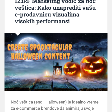
123RF Marketing vodič za noć
veštica: Kako unaprediti vašu
e-prodavnicu vizualima
visokih performansi
Noć veštica (engl. Halloween) je idealno vreme
za e-commerce brendove da animiraju svoje