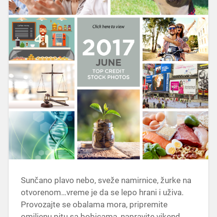
Sunčano plavo nebo, sveže namirnice, žurke na
otvorenom…vreme je da se lepo hrani i uživa.
Provozajte se obalama mora, pripremite
omiljenu pitu sa bobicama, napravite vikend