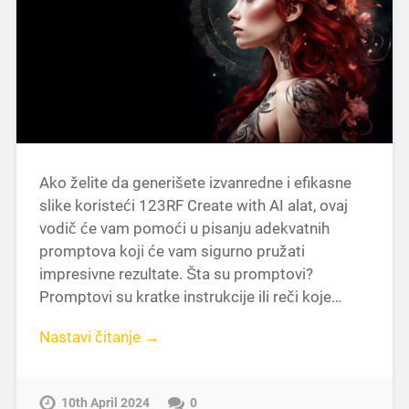
Ako želite da generišete izvanredne i efikasne
slike koristeći 123RF Create with AI alat, ovaj
vodič će vam pomoći u pisanju adekvatnih
promptova koji će vam sigurno pružati
impresivne rezultate. Šta su promptovi?
Promptovi su kratke instrukcije ili reči koje…
Nastavi čitanje →
10th April 2024
0