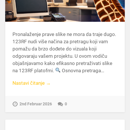
Pronalaženje prave slike ne mora da traje dugo.
123RF nudi više načina za pretragu koji vam
pomažu da brzo dođete do vizuala koji
odgovaraju vašem projektu. U ovom vodiču
objašnjavamo kako efikasno pretraživati slike
na 123RF platofmi.
Osnovna pretraga…
Nastavi čitanje →
2nd Februar 2026
0