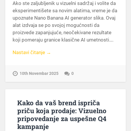
Ako ste zaljubljenik u vizuelni sadržaj i volite da
eksperimentišete sa novim alatima, vreme je da
upoznate Nano Banana AI generator slika. Ovaj
alat izdvaja se po svojoj mogućnosti da
proizvede zapanjujuće, neočekivane rezultate
koji pomeraju granice klasične AI umetnosti….
Nastavi čitanje →
10th Novembar 2025
0
Kako da vaš brend ispriča
priču koja prodaje: Vizuelno
pripovedanje za uspešne Q4
kampanje