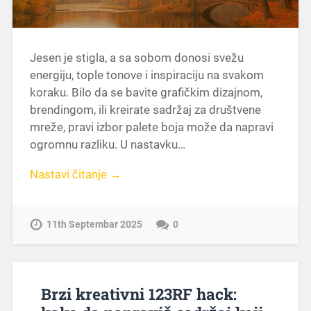
Jesen je stigla, a sa sobom donosi svežu
energiju, tople tonove i inspiraciju na svakom
koraku. Bilo da se bavite grafičkim dizajnom,
brendingom, ili kreirate sadržaj za društvene
mreže, pravi izbor palete boja može da napravi
ogromnu razliku. U nastavku…
Nastavi čitanje →
11th Septembar 2025
0
Brzi kreativni 123RF hack: