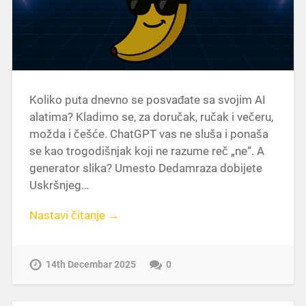
Koliko puta dnevno se posvađate sa svojim AI
alatima? Kladimo se, za doručak, ručak i večeru,
možda i češće. ChatGPT vas ne sluša i ponaša
se kao trogodišnjak koji ne razume reč „ne“. A
generator slika? Umesto Dedamraza dobijete
Uskršnjeg…
Nastavi čitanje →
14th Decembar 2025
0