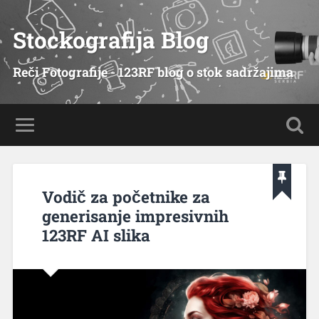
Stockografija Blog
Reči Fotografije - 123RF blog o stok sadržajima
Vodič za početnike za
generisanje impresivnih
123RF AI slika