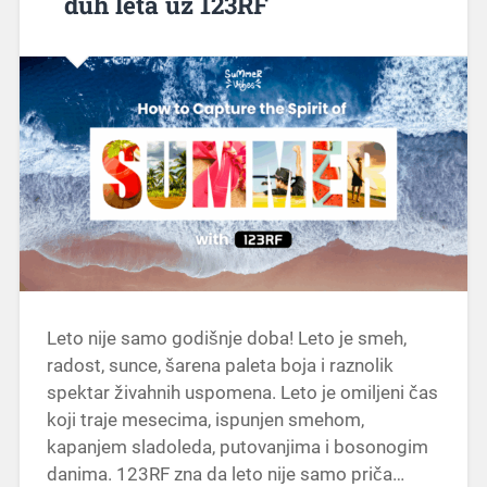
duh leta uz 123RF
Leto nije samo godišnje doba! Leto je smeh,
radost, sunce, šarena paleta boja i raznolik
spektar živahnih uspomena. Leto je omiljeni čas
koji traje mesecima, ispunjen smehom,
kapanjem sladoleda, putovanjima i bosonogim
danima. 123RF zna da leto nije samo priča…