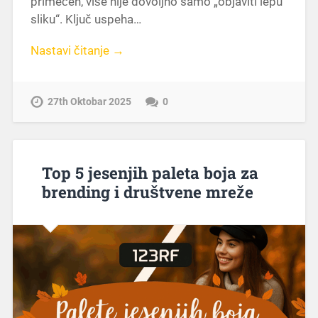
primećen, više nije dovoljno samo „objaviti lepu
sliku“. Ključ uspeha…
Nastavi čitanje →
27th Oktobar 2025
0
Top 5 jesenjih paleta boja za
brending i društvene mreže