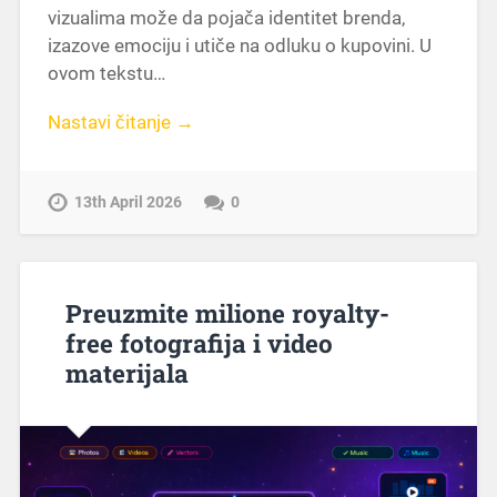
vizualima može da pojača identitet brenda,
izazove emociju i utiče na odluku o kupovini. U
ovom tekstu…
Nastavi čitanje →
13th April 2026
0
Preuzmite milione royalty-
free fotografija i video
materijala