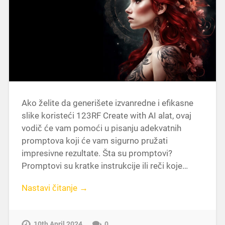
Ako želite da generišete izvanredne i efikasne
slike koristeći 123RF Create with AI alat, ovaj
vodič će vam pomoći u pisanju adekvatnih
promptova koji će vam sigurno pružati
impresivne rezultate. Šta su promptovi?
Promptovi su kratke instrukcije ili reči koje…
Nastavi čitanje →
10th April 2024
0