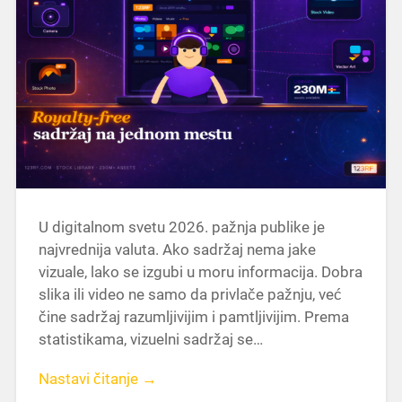
U digitalnom svetu 2026. pažnja publike je
najvrednija valuta. Ako sadržaj nema jake
vizuale, lako se izgubi u moru informacija. Dobra
slika ili video ne samo da privlače pažnju, već
čine sadržaj razumljivijim i pamtljivijim. Prema
statistikama, vizuelni sadržaj se…
Nastavi čitanje →