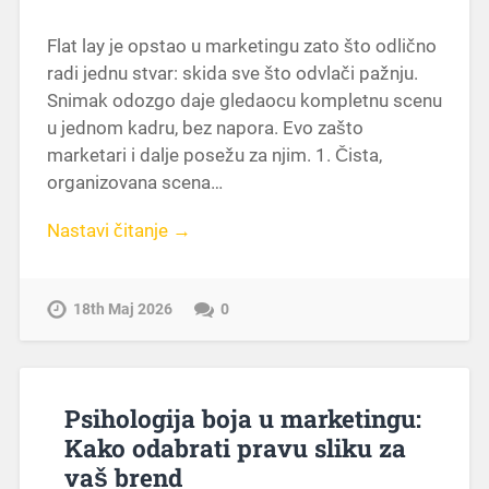
Flat lay je opstao u marketingu zato što odlično
radi jednu stvar: skida sve što odvlači pažnju.
Snimak odozgo daje gledaocu kompletnu scenu
u jednom kadru, bez napora. Evo zašto
marketari i dalje posežu za njim. 1. Čista,
organizovana scena…
Nastavi čitanje →
18th Maj 2026
0
Psihologija boja u marketingu:
Kako odabrati pravu sliku za
vaš brend