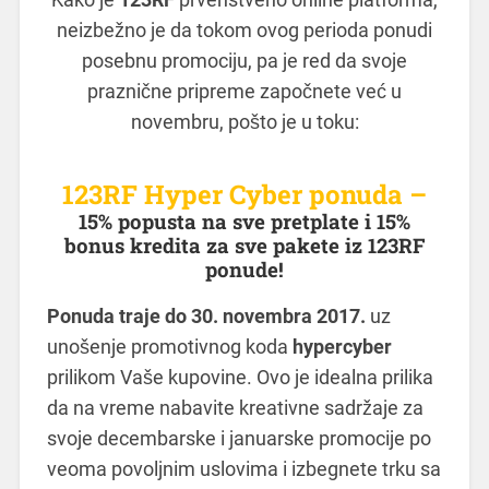
neizbežno je da tokom ovog perioda ponudi
posebnu promociju, pa je red da svoje
praznične pripreme započnete već u
novembru, pošto je u toku:
123RF Hyper Cyber ponuda –
15% popusta na sve pretplate i 15%
bonus kredita za sve pakete iz 123RF
ponude!
Ponuda traje do 30. novembra 2017.
uz
unošenje promotivnog koda
hypercyber
prilikom Vaše kupovine. Ovo je idealna prilika
da na vreme nabavite kreativne sadržaje za
svoje decembarske i januarske promocije po
veoma povoljnim uslovima i izbegnete trku sa