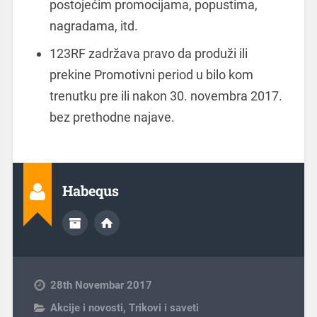
postojećim promocijama, popustima,
nagradama, itd.
123RF zadržava pravo da produži ili
prekine Promotivni period u bilo kom
trenutku pre ili nakon 30. novembra 2017.
bez prethodne najave.
Habequs
28th Novembar 2017
Akcije i novosti
,
Trikovi i saveti