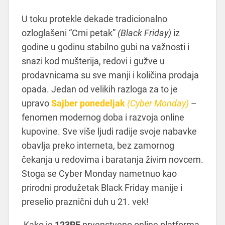
U toku protekle dekade tradicionalno
ozloglašeni “Crni petak”
(Black Friday)
iz
godine u godinu stabilno gubi na važnosti i
snazi kod mušterija, redovi i gužve u
prodavnicama su sve manji i količina prodaja
opada. Jedan od velikih razloga za to je
upravo
Sajber ponedeljak
(Cyber Monday)
–
fenomen modernog doba i razvoja online
kupovine. Sve više ljudi radije svoje nabavke
obavlja preko interneta, bez zamornog
čekanja u redovima i baratanja živim novcem.
Stoga se Cyber Monday nametnuo kao
prirodni produžetak Black Friday manije i
preselio praznični duh u 21. vek!
Kako je
123RF
prvenstveno online platforma,