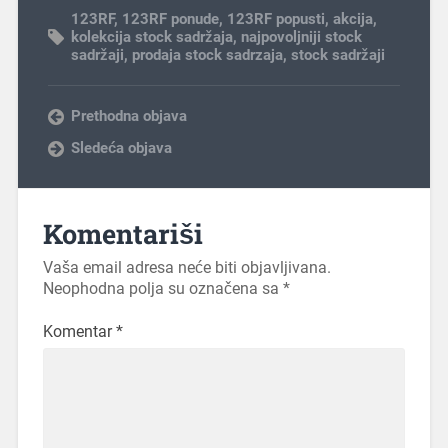
123RF
,
123RF ponude
,
123RF popusti
,
akcija
,
kolekcija stock sadržaja
,
najpovoljniji stock
sadržaji
,
prodaja stock sadrzaja
,
stock sadržaji
Prethodna objava
Sledeća objava
Komentariši
Vaša email adresa neće biti objavljivana.
Neophodna polja su označena sa
*
Komentar
*