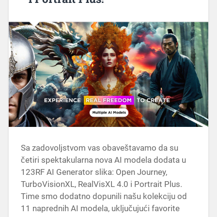
Sa zadovoljstvom vas obaveštavamo da su
četiri spektakularna nova AI modela dodata u
123RF AI Generator slika: Open Journey,
TurboVisionXL, RealVisXL 4.0 i Portrait Plus.
Time smo dodatno dopunili našu kolekciju od
11 naprednih AI modela, uključujući favorite