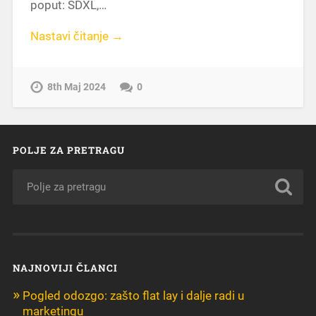
poput: SDXL,…
Nastavi čitanje →
8th Maj 2024
0
POLJE ZA PRETRAGU
NAJNOVIJI ČLANCI
Pogled odozgo: zašto flat lay i dalje radi u
marketingu