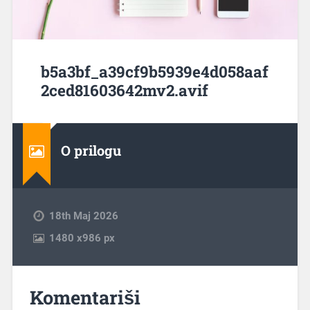
b5a3bf_a39cf9b5939e4d058aaf
2ced81603642mv2.avif
O prilogu
18th Maj 2026
1480
x
986 px
Komentariši