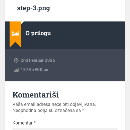
step-3.png
O prilogu
2nd Februar 2026
1878
x
900 px
Komentariši
Vaša email adresa neće biti objavljivana.
Neophodna polja su označena sa
*
Komentar
*