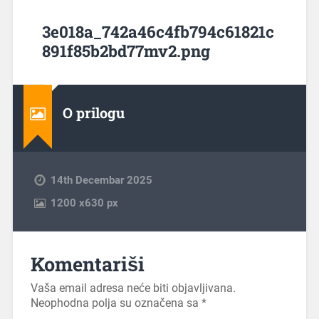
3e018a_742a46c4fb794c61821c
891f85b2bd77mv2.png
O prilogu
14th Decembar 2025
1200
x
630 px
Komentariši
Vaša email adresa neće biti objavljivana.
Neophodna polja su označena sa
*