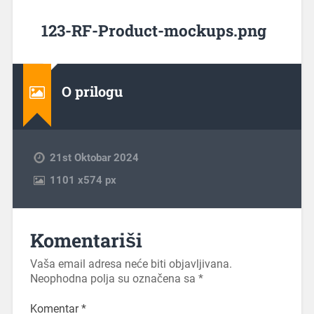
123-RF-Product-mockups.png
O prilogu
21st Oktobar 2024
1101
x
574 px
Komentariši
Vaša email adresa neće biti objavljivana.
Neophodna polja su označena sa
*
Komentar
*