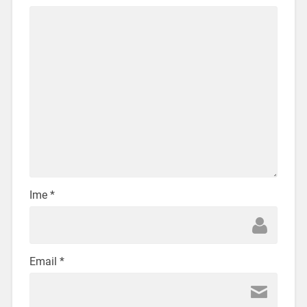
Ime
*
Email
*