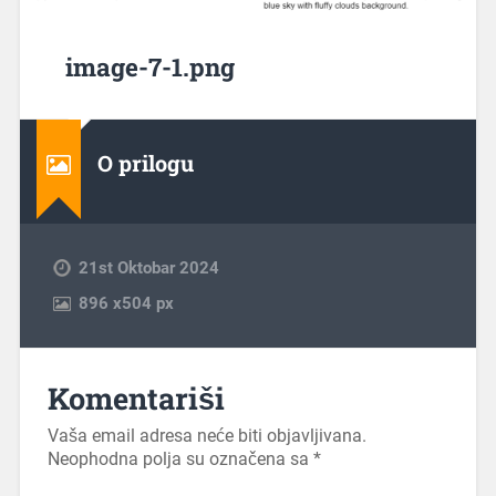
image-7-1.png
O prilogu
21st Oktobar 2024
896
x
504 px
Komentariši
Vaša email adresa neće biti objavljivana.
Neophodna polja su označena sa
*