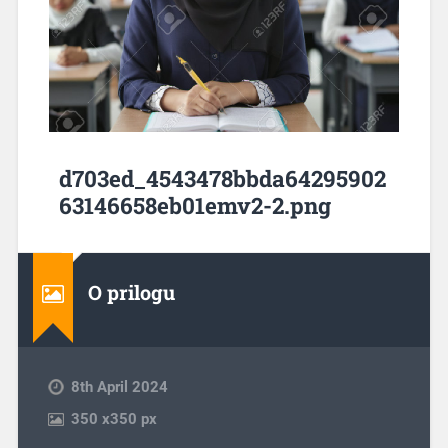
d703ed_4543478bbda64295902
63146658eb01emv2-2.png
O prilogu
8th April 2024
350
x
350 px