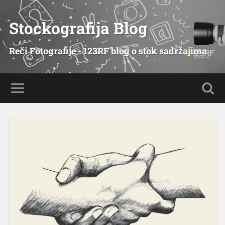
Stockografija Blog
Reči Fotografije - 123RF blog o stok sadržajima