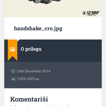
handshake_cro.jpg
O prilogu
20th Decembar 2016
1280
x
905 px
Komentariši