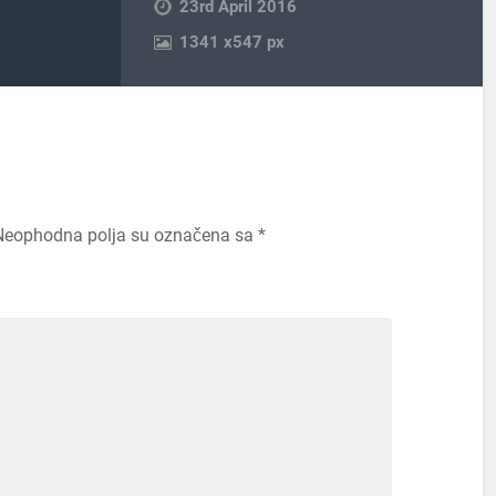
23rd April 2016
1341
x
547 px
Neophodna polja su označena sa
*