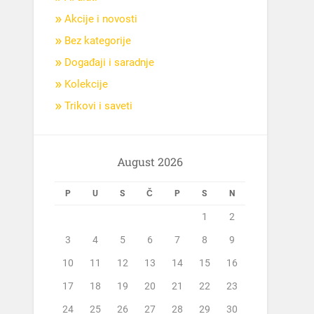
Akcije i novosti
Bez kategorije
Događaji i saradnje
Kolekcije
Trikovi i saveti
August 2026
P
U
S
Č
P
S
N
1
2
3
4
5
6
7
8
9
10
11
12
13
14
15
16
17
18
19
20
21
22
23
24
25
26
27
28
29
30