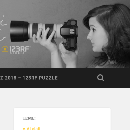
Z 2018 – 123RF PUZZLE
TEME:
AI alati