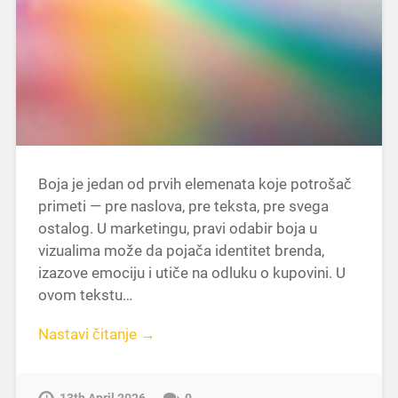
Boja je jedan od prvih elemenata koje potrošač
primeti — pre naslova, pre teksta, pre svega
ostalog. U marketingu, pravi odabir boja u
vizualima može da pojača identitet brenda,
izazove emociju i utiče na odluku o kupovini. U
ovom tekstu…
Nastavi čitanje →