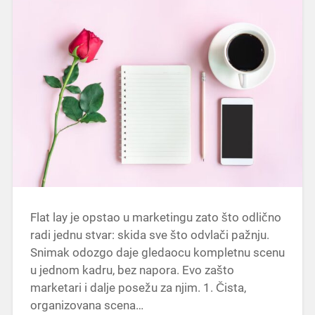
Flat lay je opstao u marketingu zato što odlično
radi jednu stvar: skida sve što odvlači pažnju.
Snimak odozgo daje gledaocu kompletnu scenu
u jednom kadru, bez napora. Evo zašto
marketari i dalje posežu za njim. 1. Čista,
organizovana scena…