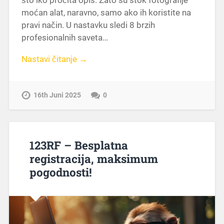
moćan alat, naravno, samo ako ih koristite na
pravi način. U nastavku sledi 8 brzih
profesionalnih saveta…
Nastavi čitanje →
16th Juni 2025
0
123RF – Besplatna
registracija, maksimum
pogodnosti!