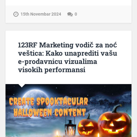
15th Novembar 2024
0
123RF Marketing vodič za noć
veštica: Kako unaprediti vašu
e-prodavnicu vizualima
visokih performansi