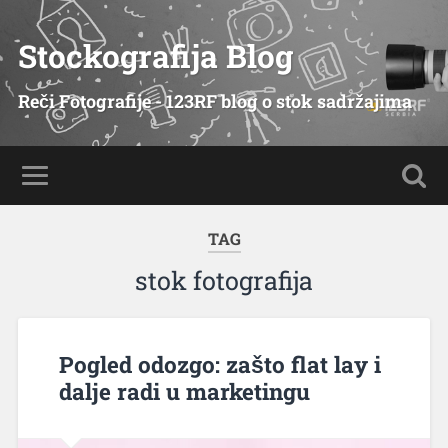
Stockografija Blog
Reči Fotografije - 123RF blog o stok sadržajima
TAG
stok fotografija
Pogled odozgo: zašto flat lay i
dalje radi u marketingu