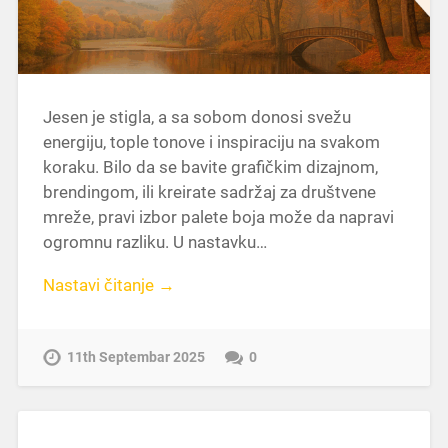
Jesen je stigla, a sa sobom donosi svežu
energiju, tople tonove i inspiraciju na svakom
koraku. Bilo da se bavite grafičkim dizajnom,
brendingom, ili kreirate sadržaj za društvene
mreže, pravi izbor palete boja može da napravi
ogromnu razliku. U nastavku…
Nastavi čitanje →
11th Septembar 2025
0