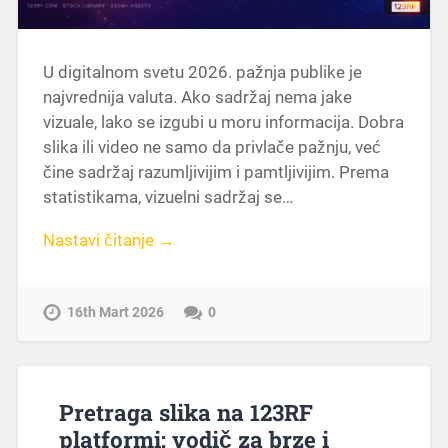
U digitalnom svetu 2026. pažnja publike je
najvrednija valuta. Ako sadržaj nema jake
vizuale, lako se izgubi u moru informacija. Dobra
slika ili video ne samo da privlače pažnju, već
čine sadržaj razumljivijim i pamtljivijim. Prema
statistikama, vizuelni sadržaj se…
Nastavi čitanje →
16th Mart 2026
0
Pretraga slika na 123RF
platformi: vodič za brze i