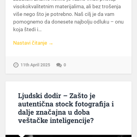
visokokvalitetnim materijalima, ali bez trošenja
više nego što je potrebno. Naš cilj je da vam
pomognemo da donesete najbolju odluku – onu
koja štedi i…
Nastavi čitanje →
11th April 2025
0
Ljudski dodir – Zašto je
autentična stock fotografija i
dalje značajna u doba
veštačke inteligencije?