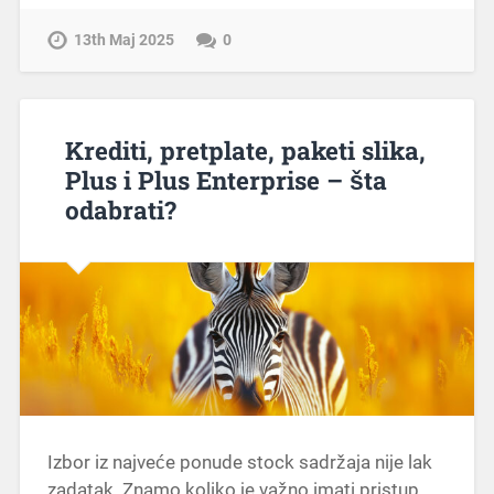
13th Maj 2025
0
Krediti, pretplate, paketi slika,
Plus i Plus Enterprise – šta
odabrati?
Izbor iz najveće ponude stock sadržaja nije lak
zadatak. Znamo koliko je važno imati pristup