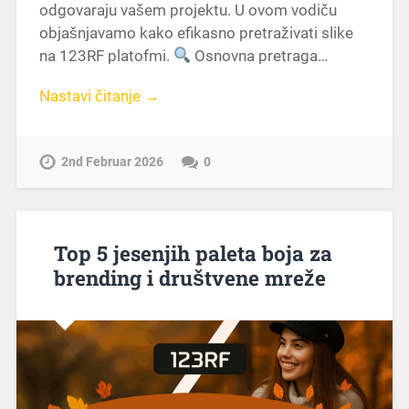
odgovaraju vašem projektu. U ovom vodiču
objašnjavamo kako efikasno pretraživati slike
na 123RF platofmi.
Osnovna pretraga…
Nastavi čitanje →
2nd Februar 2026
0
Top 5 jesenjih paleta boja za
brending i društvene mreže