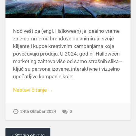
Noć veštica (engl. Halloween) je idealno vreme
za e-commerce brendove da animiraju svoje
klijente i kupce kreativnim kampanjama koje
povećavaju prodaju. U 2024. godini, Halloween
marketing zahteva više od samo strašnih slika—
ključ su personalizovane, interaktivne i vizuelno
upečatljive kampanje koje…
Nastavi čitanje →
24th Oktobar 2024
0
« Starije objave