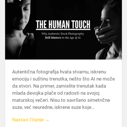
Autentična fotografija hvata stvarnu, iskrenu
emociju i suštinu trenutka, nešto što AI ne može
da stvori. Na primer, zamislite trenutak kada
mlada devojka plače od radosti na svojoj
maturskoj večeri. Nisu to savršeno simetrične
suze, već neuredne, iskrene suze koje…
Nastavi čitanje →