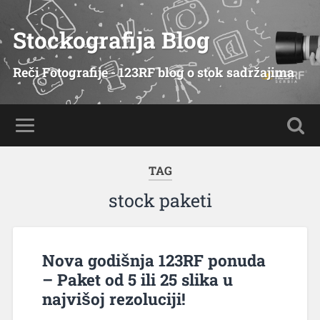
Stockografija Blog
Reči Fotografije - 123RF blog o stok sadržajima
TAG
stock paketi
Nova godišnja 123RF ponuda
– Paket od 5 ili 25 slika u
najvišoj rezoluciji!