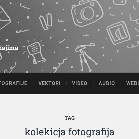
ržajima
TOGRAFIJE
VEKTORI
VIDEO
AUDIO
WEBI
TAG
kolekicja fotografija