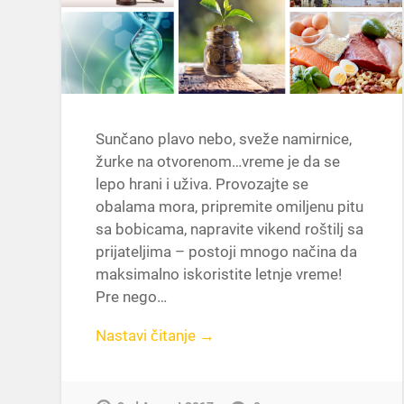
Sunčano plavo nebo, sveže namirnice,
žurke na otvorenom…vreme je da se
lepo hrani i uživa. Provozajte se
obalama mora, pripremite omiljenu pitu
sa bobicama, napravite vikend roštilj sa
prijateljima – postoji mnogo načina da
maksimalno iskoristite letnje vreme!
Pre nego…
Nastavi čitanje →