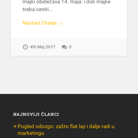
majki obeležava 14. maja: i dok majke
treba ceniti…
Nastavi čitanje →
4th Maj 2017
0
NAJNOVIJI ČLANCI
Pogled odozgo: zašto flat lay i dalje radi u
marketingu