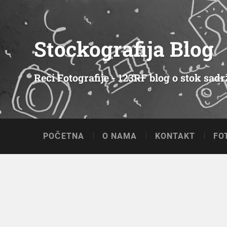
Stockografija Blog
Reči Fotografije - 123RF blog o stok sad
POČETNA
O NAMA
KONTAKT
FO