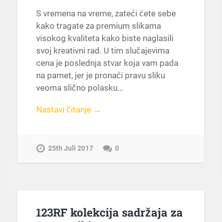
S vremena na vreme, zateći ćete sebe
kako tragate za premium slikama
visokog kvaliteta kako biste naglasili
svoj kreativni rad. U tim slučajevima
cena je poslednja stvar koja vam pada
na pamet, jer je pronaći pravu sliku
veoma slično polasku…
Nastavi čitanje →
25th Juli 2017
0
123RF kolekcija sadržaja za