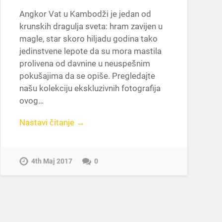
Angkor Vat u Kambodži je jedan od
krunskih dragulja sveta: hram zavijen u
magle, star skoro hiljadu godina tako
jedinstvene lepote da su mora mastila
prolivena od davnine u neuspešnim
pokušajima da se opiše. Pregledajte
našu kolekciju ekskluzivnih fotografija
ovog…
Nastavi čitanje →
4th Maj 2017
0