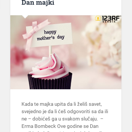
Dan majki
Kada te majka upita da li želiš savet,
svejedno je da li ćeš odgovoriti sa da ili
ne – dobićeš ga u svakom slučaju. –
Erma Bombeck Ove godine se Dan