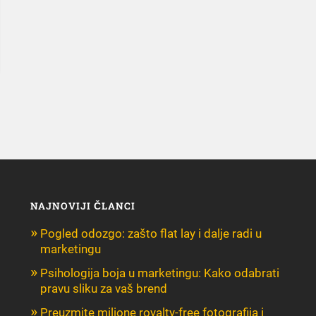
NAJNOVIJI ČLANCI
Pogled odozgo: zašto flat lay i dalje radi u
marketingu
Psihologija boja u marketingu: Kako odabrati
pravu sliku za vaš brend
Preuzmite milione royalty-free fotografija i