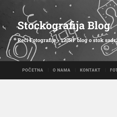
Stockografija Blog
Reči Fotografije - 123RF blog o stok sad
POČETNA
O NAMA
KONTAKT
FO