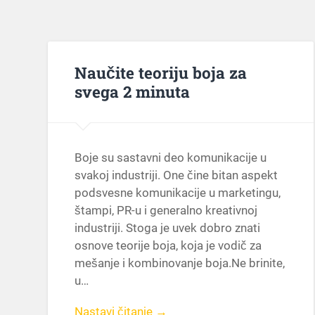
Naučite teoriju boja za
svega 2 minuta
Boje su sastavni deo komunikacije u
svakoj industriji. One čine bitan aspekt
podsvesne komunikacije u marketingu,
štampi, PR-u i generalno kreativnoj
industriji. Stoga je uvek dobro znati
osnove teorije boja, koja je vodič za
mešanje i kombinovanje boja.Ne brinite,
u…
Nastavi čitanje →