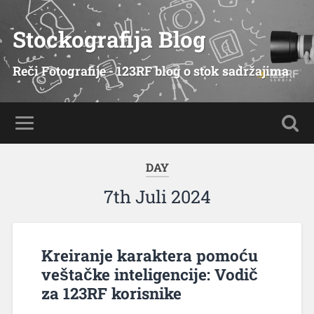
Stockografija Blog
Reči Fotografije - 123RF blog o stok sadržajima
DAY
7th Juli 2024
Kreiranje karaktera pomoću
veštačke inteligencije: Vodič
za 123RF korisnike