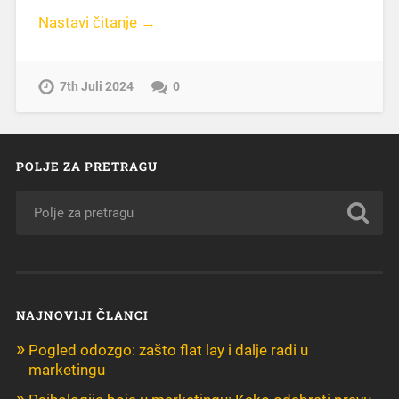
Nastavi čitanje →
7th Juli 2024
0
POLJE ZA PRETRAGU
NAJNOVIJI ČLANCI
Pogled odozgo: zašto flat lay i dalje radi u
marketingu