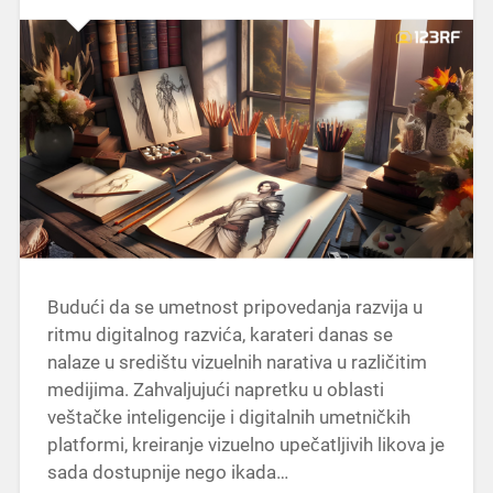
Budući da se umetnost pripovedanja razvija u
ritmu digitalnog razvića, karateri danas se
nalaze u središtu vizuelnih narativa u različitim
medijima. Zahvaljujući napretku u oblasti
veštačke inteligencije i digitalnih umetničkih
platformi, kreiranje vizuelno upečatljivih likova je
sada dostupnije nego ikada…