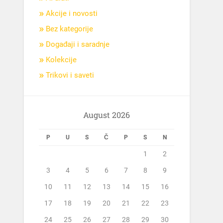
Akcije i novosti
Bez kategorije
Događaji i saradnje
Kolekcije
Trikovi i saveti
August 2026
P
U
S
Č
P
S
N
1
2
3
4
5
6
7
8
9
10
11
12
13
14
15
16
17
18
19
20
21
22
23
24
25
26
27
28
29
30