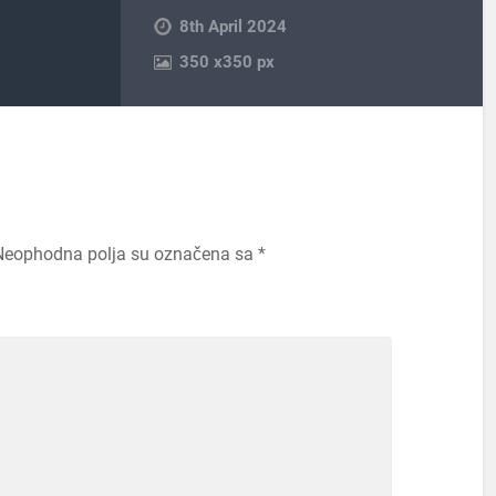
8th April 2024
350
x
350 px
Neophodna polja su označena sa
*