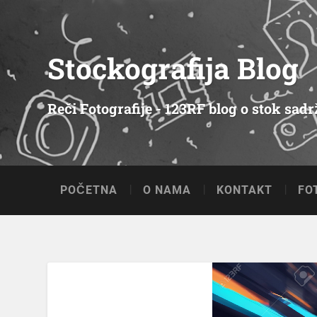
Stockografija Blog
Reči Fotografije - 123RF blog o stok sad
POČETNA
O NAMA
KONTAKT
FO