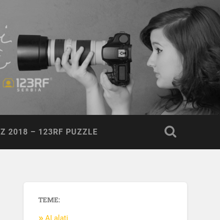
Z 2018 – 123RF PUZZLE
TEME:
AI alati