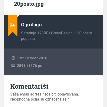
20posto.jpg
O prilogu
Saradnja 123RF i GreenDesign – 20 posto
popusta
11th Oktobar 2016
2591
x
1176 px
Komentariši
Vaša email adresa neće biti objavljivana.
Neophodna polja su označena sa
*