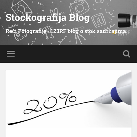
Stockografija Blog
Reči Fotografije - 123RF blog o stok sadržajima